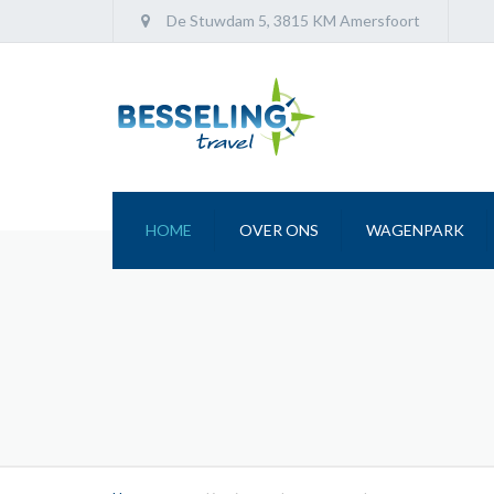
De Stuwdam 5, 3815 KM Amersfoort
HOME
OVER ONS
WAGENPARK
BETROUWBAAR
KWALITATIEF
DUURZAAM
MILIEUBELEIDSVERKLARING
KLANTENSERVICE
GEVONDEN VOORWERPEN