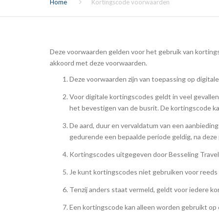
Home
Kortingscode voorwaarden
SOORTEN REIZEN
NIEUWS
DIGITALE NIEUWSBRIEF
Deze voorwaarden gelden voor het gebruik van kortings
akkoord met deze voorwaarden.
PRIVACYVERKLARING
Deze voorwaarden zijn van toepassing op digital
Voor digitale kortingscodes geldt in veel gevalle
het bevestigen van de busrit. De kortingscode k
De aard, duur en vervaldatum van een aanbieding 
gedurende een bepaalde periode geldig, na deze 
Kortingscodes uitgegeven door Besseling Travel 
Je kunt kortingscodes niet gebruiken voor reed
Tenzij anders staat vermeld, geldt voor iedere k
Een kortingscode kan alleen worden gebruikt op d