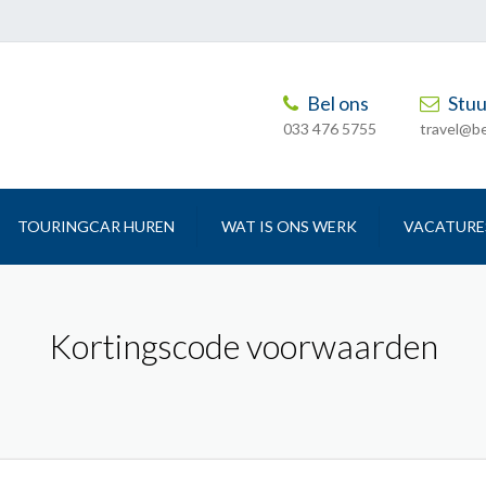
Bel ons
Stuu
033 476 5755
travel@b
TOURINGCAR HUREN
WAT IS ONS WERK
VACATURE
ZAKELIJK VERVOER
SCHOOLREISJES /
Kortingscode voorwaarden
STUDIEREIZEN