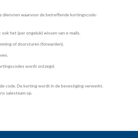
 de diensten waarvoor de betreffende kortingscode-
t ook het (per ongeluk) wissen van e-mails.
amming of doorsturen (forwarden).
even.
kortingscodes wordt ontzegd.
 de code. De korting wordt in de bevestiging verwerkt.
ons salesteam op.