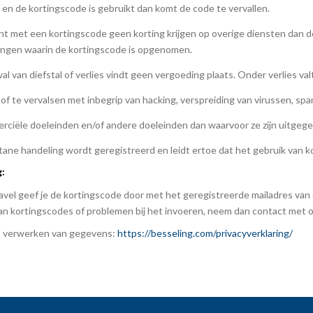
n de kortingscode is gebruikt dan komt de code te vervallen.
kunt met een kortingscode geen korting krijgen op overige diensten dan
itingen waarin de kortingscode is opgenomen.
 van diefstal of verlies vindt geen vergoeding plaats. Onder verlies val
 of te vervalsen met inbegrip van hacking, verspreiding van virussen, sp
rciële doeleinden en/of andere doeleinden dan waarvoor ze zijn uitgeg
stane handeling wordt geregistreerd en leidt ertoe dat het gebruik van 
g:
Travel geef je de kortingscode door met het geregistreerde mailadres van
an kortingscodes of problemen bij het invoeren, neem dan contact met 
et verwerken van gegevens:
https://besseling.com/privacyverklaring/