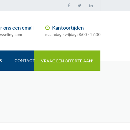
×
Besseling
Besseling
Besseling
Travel
Travel
Travel
Facebook
Twitter
LinkedIn
r ons een email
Kantoortijden
esseling.com
maandag - vrijdag: 8:00 - 17:30
S
CONTACT
VRAAG EEN OFFERTE AAN!
Search